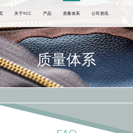
页
关于YCC
产品
质量体系
公司资讯
质量体系