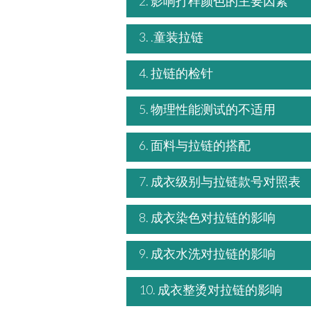
2. 影响打样颜色的主要因素
3. .童装拉链
4. 拉链的检针
5. 物理性能测试的不适用
6. 面料与拉链的搭配
7. 成衣级别与拉链款号对照表
8. 成衣染色对拉链的影响
9. 成衣水洗对拉链的影响
10. 成衣整烫对拉链的影响